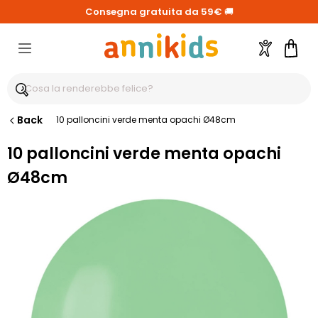
Consegna gratuita da 59€
🚚
Account
Carre
Back
10 palloncini verde menta opachi Ø48cm
10 palloncini verde menta opachi
Ø48cm