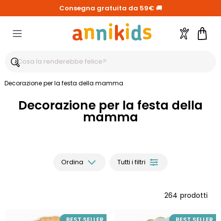
Consegna gratuita da 59€
🚚
Account
Carre
Decorazione per la festa della mamma
Decorazione per la festa della
mamma
Ordina
Tutti i filtri
264
prodotti
BEST SELLER
BEST SELLER