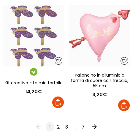
Palloncino in alluminio a
forma di cuore con freccia,
Kit creativo - Le mie farfalle
55 cm
14,20€
3,20€
1
2
3
...
7