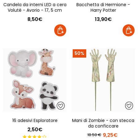
Candela da interni LED a cera
Bacchetta di Hermione -
Voluté - Avorio - 17, 5 cm
Harry Potter
8,50€
13,90€
50%
16 adesivi Esploratore
Mani di Zombie - con stecca
da conficcare
2,50€
9,25€
18.50 €