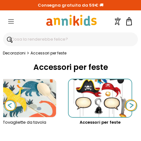
Consegna gratuita da 59€
🚚
Account
Carre
>
Decorazioni
Accessori per feste
Accessori per feste
Tovagliette da tavola
Accessori per feste