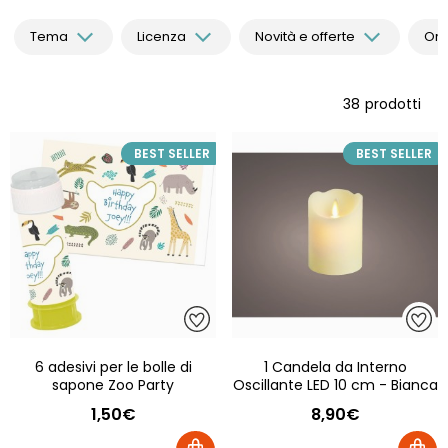
Tema
Licenza
Novità e offerte
Ord
38
prodotti
BEST SELLER
BEST SELLER
6 adesivi per le bolle di
1 Candela da Interno
sapone Zoo Party
Oscillante LED 10 cm - Bianca
1,50€
8,90€