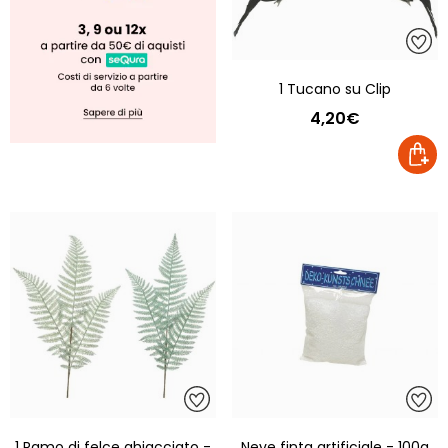
1 Tucano su Clip
4,20€
1 Ramo di felce ghiacciato -
Neve finta artificiale - 100g