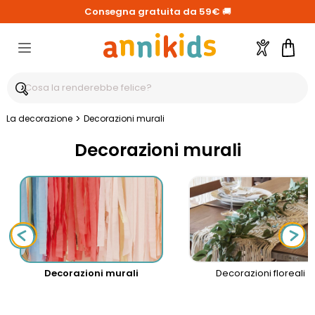
Consegna gratuita da 59€
🚚
Account
Carre
>
La decorazione
Decorazioni murali
Decorazioni murali
Decorazioni murali
Decorazioni floreali