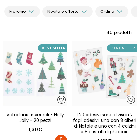
Marchio
Novità e offerte
Ordina
Tut
40
prodotti
BEST SELLER
BEST SELLER
Vetrofanie invernali - Holly
I 20 adesivi sono divisi in 2
Jolly - 20 pezzi
fogli adesivi: uno con 8 alberi
di Natale e uno con 4 calzini
1,30€
e 8 cristalli di ghiaccio