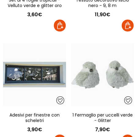
Set di 4 foglie tropicali -
Tessuto decorativo liscio
Velluto verde e glitter oro
nero - 9, 8 m
3,60€
11,90€
Adesivi per finestre con
1 Fermaglio per uccelli verde
scheletri
- Glitter
3,90€
7,90€