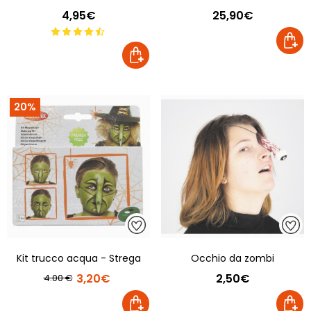
4,95€
25,90€
20%
Kit trucco acqua - Strega
Occhio da zombi
3,20€
2,50€
4.00 €