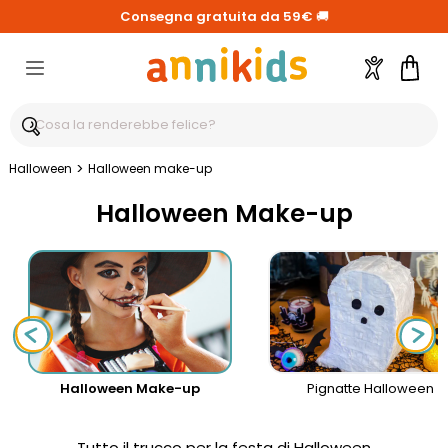
Consegna gratuita da 59€
🚚
Account
Carre
>
Halloween
Halloween make-up
Halloween Make-up
Halloween Make-up
Pignatte Halloween
Tutto il trucco per la festa di Halloween