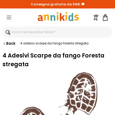
Consegna gratuita da 59€
🚚
Account
Carre
Back
4 adesivi scarpe da fango foresta stregata
4 Adesivi Scarpe da fango Foresta
stregata