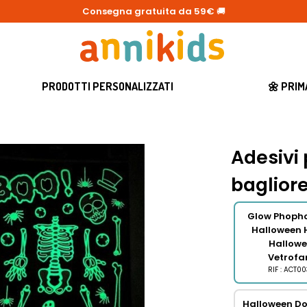
Consegna gratuita da 59€
🚚
PRODOTTI PERSONALIZZATI
🌼 PRI
Adesivi 
baglior
Glow Phoph
Halloween
Hallow
Vetrofa
RIF : ACT0
Halloween Do