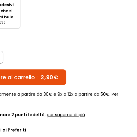
Adesivi
 che si
al buio
0336
e al carrello :
2,90€
amente a partire da 30€ e 9x o 12x a partire da 50€.
Per
nare
2
punti fedeltà
,
per saperne di più
 ai Preferiti