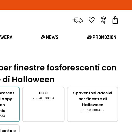
Consegna
Preferiti
Account
Carrell
MAVERA
🎉 NEWS
🎁 PROMOZIONI
per finestre fosforescenti con
e di Halloween
oresent
BOO
Spaventosi adesivi
 Happy
RIF : ACT00334
per finestre di
een
Halloween
nie
RIF : ACT00335
0333
lcetto o