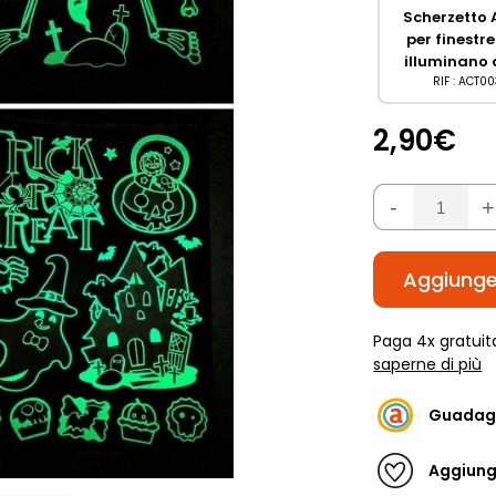
Scherzetto 
per finestre
illuminano 
RIF : ACT0
2,90€
-
+
Aggiunger
Paga 4x gratuit
saperne di più
Guadag
Aggiungi