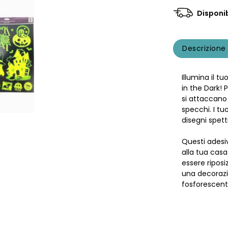
Disponib
Descrizione
Illumina il t
in the Dark! 
si attaccano
specchi. I t
disegni spettr
Questi adesiv
alla tua cas
essere riposi
una decorazi
fosforescent