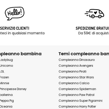
SERVIZIO CLIENTI
SPEDIZIONE GRATU
teci in qualsiasi momento
Da 59€ di acquist
mpleanno bambina
Temi compleanno ba
Ladybug
Compleanno Dinosauro
Unicorno
Compleanno Avengers
LOL
Compleanno Pirati
Frozen
Compleanno Star Wars
Minnie
Compleanno Calcio
rincipesse Disney
Compleanno Spiderman
allerina
Compleanno Paw Patrol
eppa Pig
Compleanno Super Pigiamini
Oceania
Compleanno Harry Potter