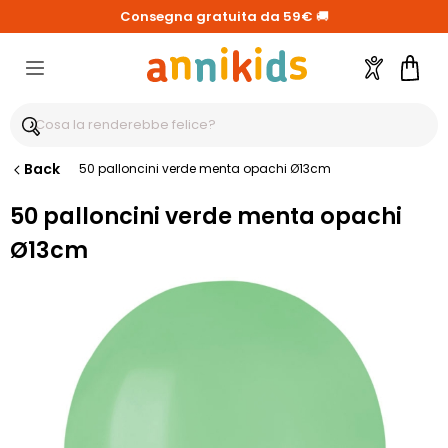
Consegna gratuita da 59€
🚚
Account
Carre
Back
50 palloncini verde menta opachi Ø13cm
50 palloncini verde menta opachi
Ø13cm