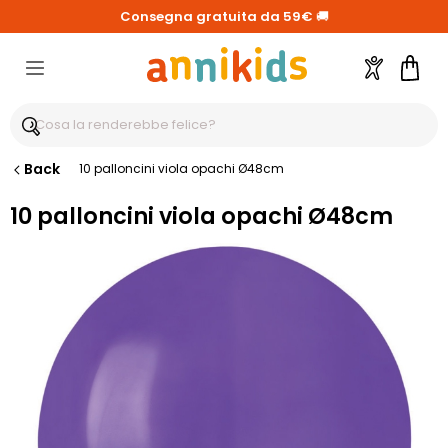
Consegna gratuita da 59€
🚚
Account
Carre
Back
10 palloncini viola opachi Ø48cm
10 palloncini viola opachi Ø48cm