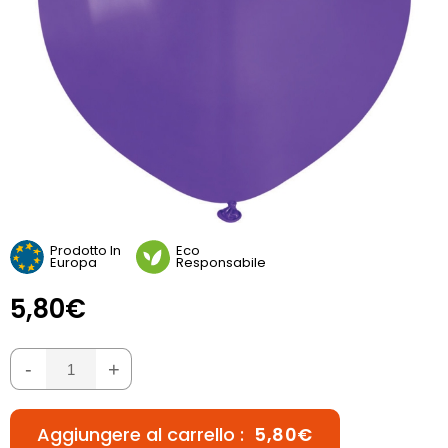
Prodotto In
Eco
Europa
Responsabile
5,80€
-
+
Aggiungere al carrello :
5,80€