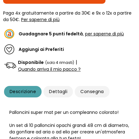
Paga 4x gratuitamente a partire da 30€ e 9x o 12x a partire
da 50€.
Per saperne di più
Guadagnare
5
punti fedeltà
,
per saperne di più
Aggiungi ai Preferiti
|
Disponibile
(solo 4 rimasti)
Quando arriva il mio pacco ?
Descrizione
Dettagli
Consegna
Palloncini super mat per un compleanno colorato!
Un set di 10 palloncini opachi grandi 48 cm di diametro,
da gonfiare ad aria o ad elio per creare un'atmosfera
festosa e colorata alla tua festa!