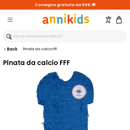
Consegna gratuita da 59€
🚚
Account
Carre
Back
Pinata da calcio fff
Pinata da calcio FFF