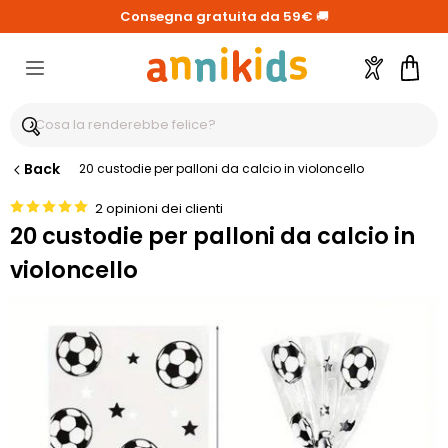
Consegna gratuita da 59€
🚚
Account
Carre
Back
20 custodie per palloni da calcio in violoncello
2 opinioni dei clienti
20 custodie per palloni da calcio in
violoncello