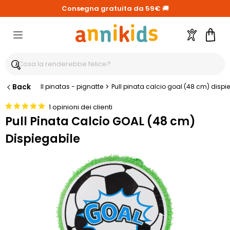
Consegna gratuita da 59€
🚚
Account
Carre
Back
>
Il pinatas - pignatte
Pull pinata calcio goal (48 cm) dispi
1 opinioni dei clienti
Pull Pinata Calcio GOAL (48 cm)
Dispiegabile