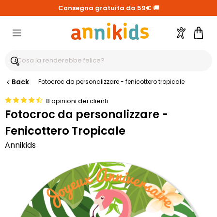
Consegna gratuita da 59€
🚚
Account
Carre
Back
Fotocroc da personalizzare - fenicottero tropicale
8 opinioni dei clienti
Fotocroc da personalizzare -
Fenicottero Tropicale
Annikids