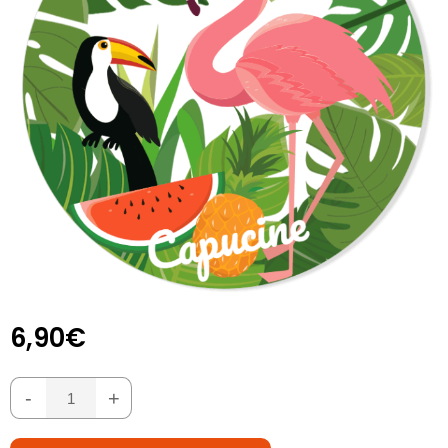
6,90€
-
+