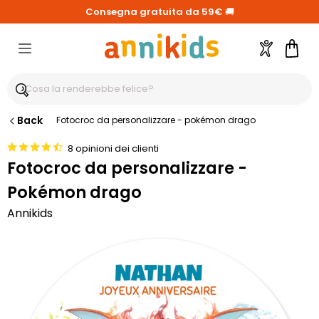
Consegna gratuita da 59€
🚚
Account
Carre
Back
Fotocroc da personalizzare - pokémon drago
8 opinioni dei clienti
Fotocroc da personalizzare -
Pokémon drago
Annikids