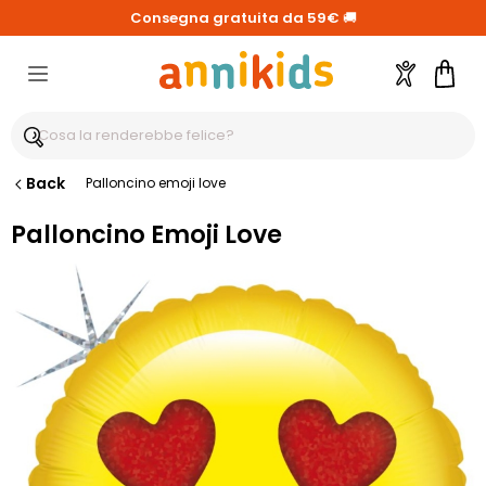
Consegna gratuita da 59€
🚚
Account
Carre
Back
Palloncino emoji love
Palloncino Emoji Love