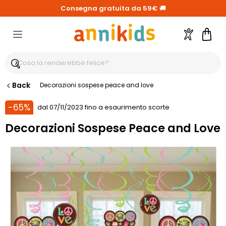
Consegna gratuita da 59€
🚚
Account
Carre
Back
Decorazioni sospese peace and love
-65%
dal 07/11/2023 fino a esaurimento scorte
Decorazioni Sospese Peace and Love