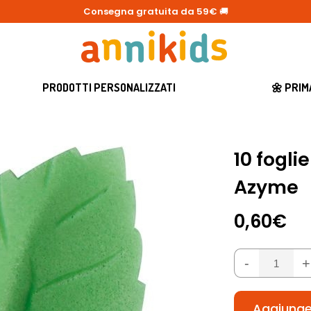
Consegna gratuita da 59€
🚚
PRODOTTI PERSONALIZZATI
🌼 PRI
10 fogli
Azyme
0,60€
-
+
Aggiunger