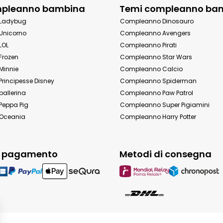
mpleanno bambina
Temi compleanno ba
Ladybug
Compleanno Dinosauro
Unicorno
Compleanno Avengers
LOL
Compleanno Pirati
Frozen
Compleanno Star Wars
Minnie
Compleanno Calcio
rincipesse Disney
Compleanno Spiderman
allerina
Compleanno Paw Patrol
eppa Pig
Compleanno Super Pigiamini
Oceania
Compleanno Harry Potter
i pagamento
Metodi di consegna