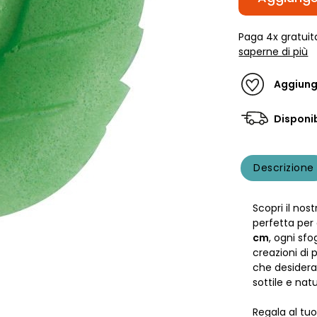
Paga 4x gratuit
saperne di più
Aggiungi
Disponib
Descrizione
Scopri il nost
perfetta per 
cm
, ogni sf
creazioni di 
che desideran
sottile e natu
Regala al tu