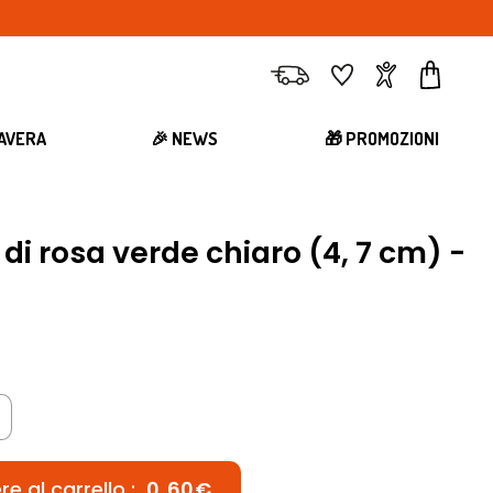
Consegna
Preferiti
Account
Carrell
MAVERA
🎉 NEWS
🎁 PROMOZIONI
e di rosa verde chiaro (4, 7 cm) -
e al carrello :
0,60€