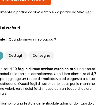
amente a partire da 30€ e 9x o 12x a partire da 50€.
Per
 ai Preferiti
|
ile
Quando arriva il mio pacco ?
Dettagli
Consegna
ro set di
10 foglie di rose azzime verde chiaro
, una risorsa
abbellire le torte di compleanno. Con il loro diametro di
4,7
oglia aggiunge un tocco di morbidezza ed eleganza alle tue
pasticceria. Questi fogli di wafer sono ideali per le mamme
o valorizzare i dolci fatti in casa con un tocco di colore
rale.
o bambino una festa indimenticabile adornando i tuoi dolci