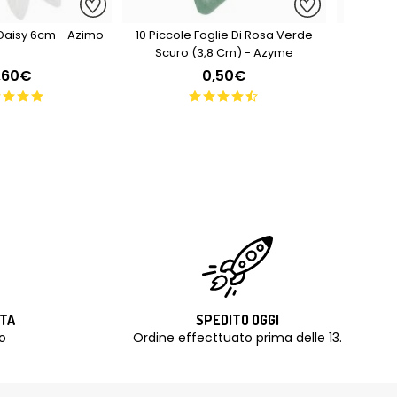
i Daisy 6cm - Azimo
10 Piccole Foglie Di Rosa Verde
10 Fog
Scuro (3,8 Cm) - Azyme
,60€
0,50€
ITA
SPEDITO OGGI
o
Ordine effecttuato prima delle 13.