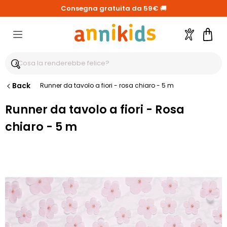
Consegna gratuita da 59€
🚚
Account
Carre
Back
Runner da tavolo a fiori - rosa chiaro - 5 m
Runner da tavolo a fiori - Rosa
chiaro - 5 m