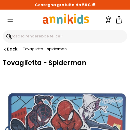
Consegna gratuita da 59€
🚚
Account
Carre
Back
Tovaglietta - spiderman
Tovaglietta - Spiderman