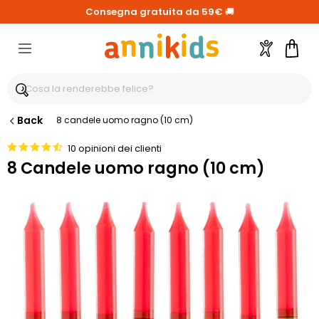
Consegna gratuita da 59€
🚚
Account
Carre
Back
8 candele uomo ragno (10 cm)
10 opinioni dei clienti
8 Candele uomo ragno (10 cm)