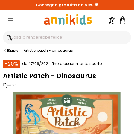
Consegna gratuita da 59€
🚚
Account
Carre
Back
Artistic patch - dinosaurus
-20%
dal 17/09/2024 fino a esaurimento scorte
Artistic Patch - Dinosaurus
Djeco