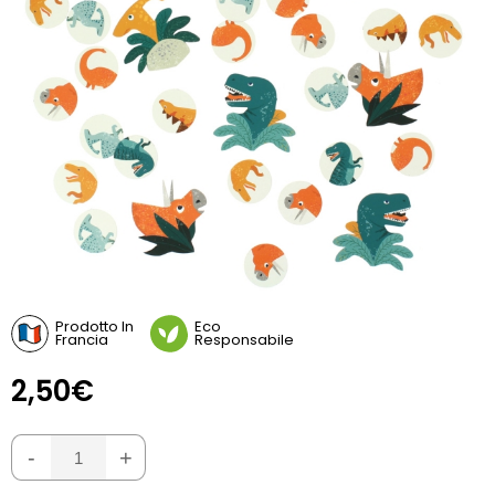
Prodotto In
Eco
Francia
Responsabile
2,50€
-
+