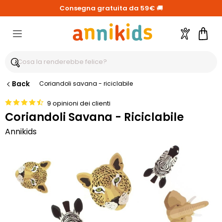
Consegna gratuita da 59€
🚚
Account
Carre
Back
Coriandoli savana - riciclabile
9 opinioni dei clienti
Coriandoli Savana - Riciclabile
Annikids