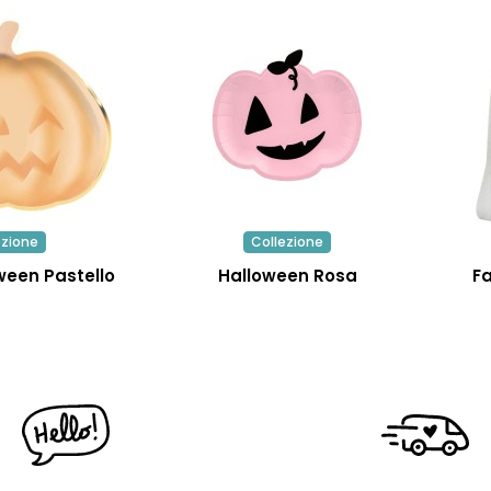
ezione
Collezione
ween Pastello
Halloween Rosa
F