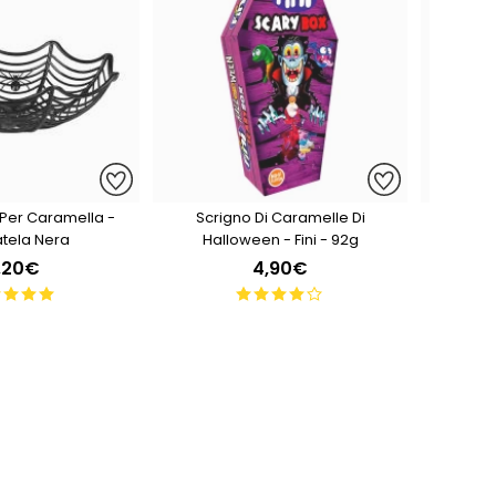
 Per Caramella -
Scrigno Di Caramelle Di
Sacchett
tela Nera
Halloween - Fini - 92g
Wee
,20€
4,90€