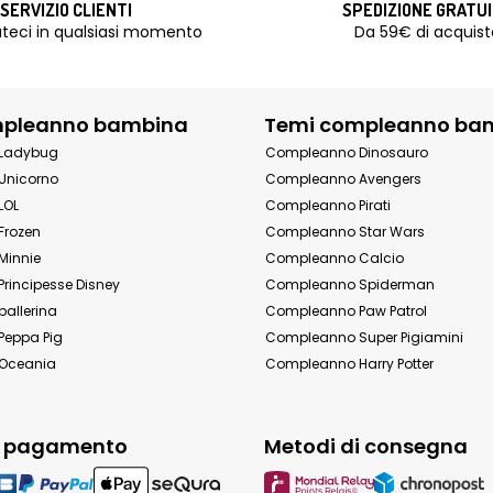
SERVIZIO CLIENTI
SPEDIZIONE GRATU
teci in qualsiasi momento
Da 59€ di acquist
mpleanno bambina
Temi compleanno ba
Ladybug
Compleanno Dinosauro
Unicorno
Compleanno Avengers
LOL
Compleanno Pirati
Frozen
Compleanno Star Wars
Minnie
Compleanno Calcio
rincipesse Disney
Compleanno Spiderman
allerina
Compleanno Paw Patrol
eppa Pig
Compleanno Super Pigiamini
Oceania
Compleanno Harry Potter
i pagamento
Metodi di consegna