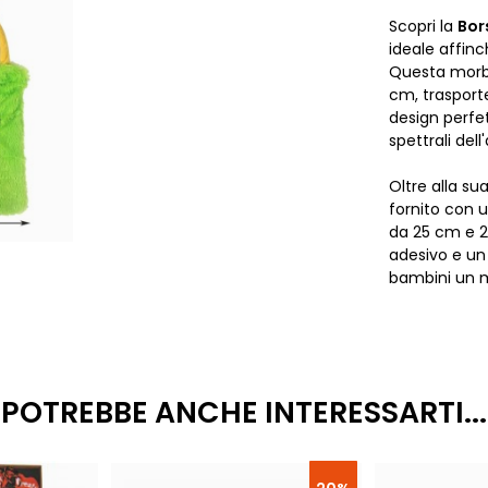
Scopri la
Bor
ideale affinc
Questa morbi
cm, trasport
design perfet
spettrali dell
Oltre alla su
fornito con 
da 25 cm e 2
adesivo e un
bambini un m
POTREBBE ANCHE INTERESSARTI...