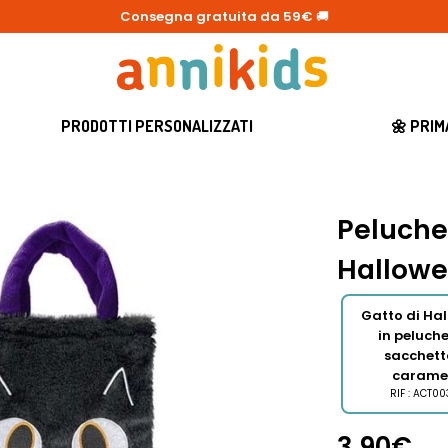
Consegna gratuita da 59€
🚚
PRODOTTI PERSONALIZZATI
🌼 PRI
Peluche
Hallow
Gatto di Ha
in peluch
sacchett
carame
RIF : ACT0
3,90€