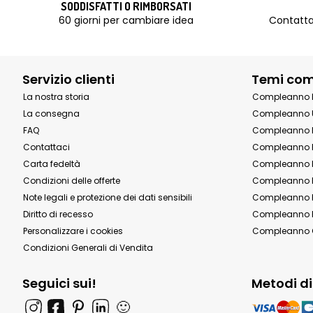
SODDISFATTI O RIMBORSATI
60 giorni per cambiare idea
Contatta
Servizio clienti
Temi co
La nostra storia
Compleanno 
La consegna
Compleanno 
FAQ
Compleanno 
Contattaci
Compleanno 
Carta fedeltà
Compleanno 
Condizioni delle offerte
Compleanno P
Note legali e protezione dei dati sensibili
Compleanno b
Diritto di recesso
Compleanno P
Personalizzare i cookies
Compleanno 
Condizioni Generali di Vendita
Seguici sui!
Metodi d
🙂