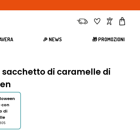
Consegna
Preferiti
Account
Carrell
MAVERA
🎉 NEWS
🎁 PROMOZIONI
 sacchetto di caramelle di
een
lloween
e con
o di
lle
0305