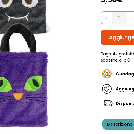
-
+
Aggiunger
Paga 4x gratuit
saperne di più
Guadag
Aggiungi
Disponib
Descrizione