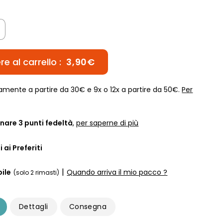
e al carrello :
3,90€
amente a partire da 30€ e 9x o 12x a partire da 50€.
Per
nare
3
punti fedeltà
,
per saperne di più
 ai Preferiti
|
ile
Quando arriva il mio pacco ?
(solo 2 rimasti)
Dettagli
Consegna