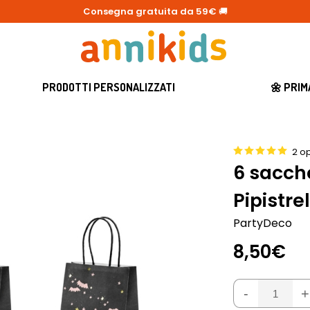
Consegna gratuita da 59€
🚚
PRODOTTI PERSONALIZZATI
🌼 PRI
2 op
6 sacche
Pipistrel
PartyDeco
8,50€
-
+