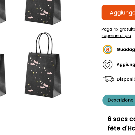
Aggiunger
Paga 4x gratuit
saperne di più
Guadag
Aggiungi
Disponib
Descrizione
6 sacs c
fête d'H