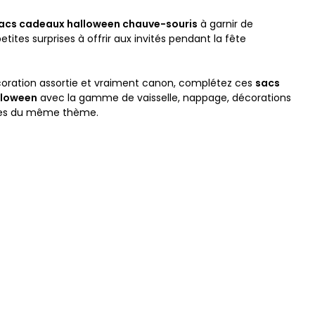
 sacs cadeaux halloween chauve-souris
à garnir de
tites surprises à offrir aux invités pendant la fête
!
oration assortie et vraiment canon, complétez ces
sacs
lloween
avec la gamme de vaisselle, nappage, décorations
res du même thème.