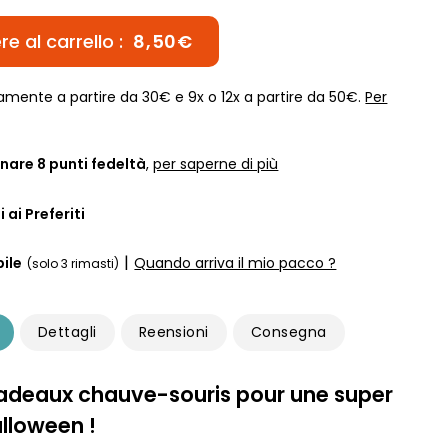
e al carrello :
8,50€
amente a partire da 30€ e 9x o 12x a partire da 50€.
Per
nare
8
punti fedeltà
,
per saperne di più
 ai Preferiti
|
ile
Quando arriva il mio pacco ?
(solo 3 rimasti)
Dettagli
Reensioni
Consegna
adeaux chauve-souris pour une super
alloween !