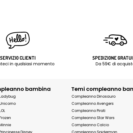
SERVIZIO CLIENTI
SPEDIZIONE GRATU
teci in qualsiasi momento
Da 59€ di acquist
mpleanno bambina
Temi compleanno ba
Ladybug
Compleanno Dinosauro
Unicorno
Compleanno Avengers
LOL
Compleanno Pirati
Frozen
Compleanno Star Wars
Minnie
Compleanno Calcio
rincipesse Disney
Compleanno Spiderman