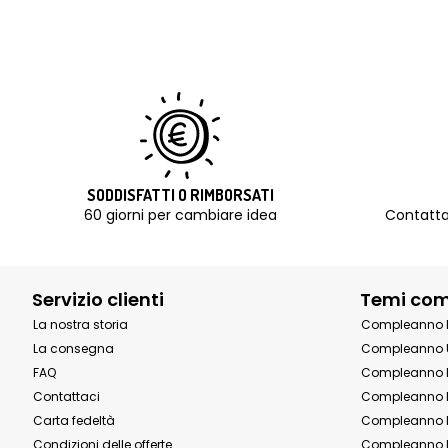
SODDISFATTI O RIMBORSATI
60 giorni per cambiare idea
Contatta
Servizio clienti
Temi co
La nostra storia
Compleanno 
La consegna
Compleanno 
FAQ
Compleanno 
Contattaci
Compleanno 
Carta fedeltà
Compleanno 
Condizioni delle offerte
Compleanno P