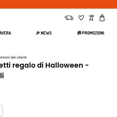
Consegna
Preferiti
Account
Carrell
MAVERA
🎉 NEWS
🎁 PROMOZIONI
inioni dei clienti
tti regalo di Halloween -
li