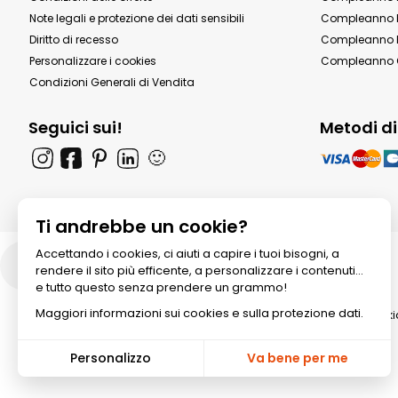
Note legali e protezione dei dati sensibili
Compleanno b
Diritto di recesso
Compleanno P
Personalizzare i cookies
Compleanno 
Condizioni Generali di Vendita
Seguici sui!
Metodi d
🙂
Ti andrebbe un cookie?
Accettando i cookies, ci aiuti a capire i tuoi bisogni, a
Italia
rendere il sito più efficente, a personalizzare i contenuti...
e tutto questo senza prendere un grammo!
Maggiori informazioni sui cookies e sulla protezione dati.
© 2026 All rights reserved. Annik
Personalizzo
Va bene per me