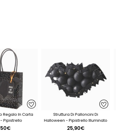
o Regalo In Carta
Struttura Di Palloncini Di
Kit A
- Pipistrello
Halloween - Pipistrello Illuminato
Pal
,50€
25,90€