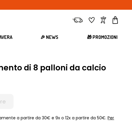
Consegna
Preferiti
Account
Carrell
MAVERA
🎉 NEWS
🎁 PROMOZIONI
ento di 8 palloni da calcio
re
amente a partire da 30€ e 9x o 12x a partire da 50€.
Per