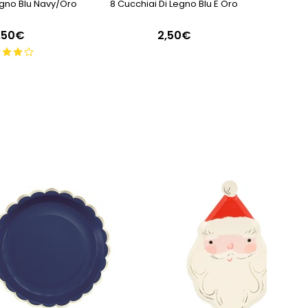
Legno Blu Navy/oro
8 Cucchiai Di Legno Blu E Oro
8 Cucchi
,50€
2,50€