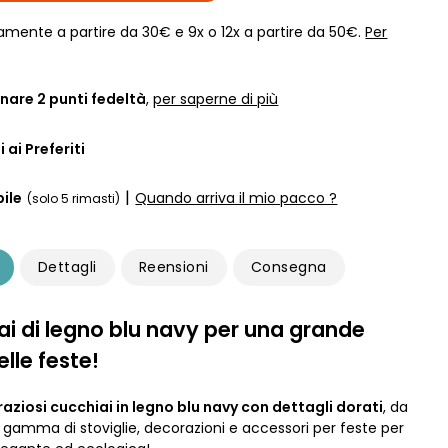
amente a partire da 30€ e 9x o 12x a partire da 50€.
Per
nare
2
punti fedeltà
,
per saperne di più
 ai Preferiti
|
ile
Quando arriva il mio pacco ?
(solo 5 rimasti)
Dettagli
Reensioni
Consegna
ai di legno blu navy per una grande
lle feste!
graziosi cucchiai in legno blu navy con dettagli dorati
, da
a gamma di stoviglie, decorazioni e accessori per feste per