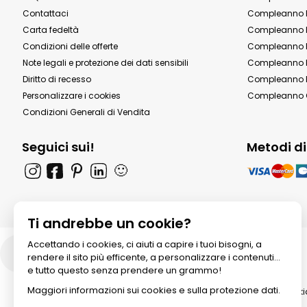
Contattaci
Compleanno 
Carta fedeltà
Compleanno 
Condizioni delle offerte
Compleanno P
Note legali e protezione dei dati sensibili
Compleanno b
Diritto di recesso
Compleanno P
Personalizzare i cookies
Compleanno 
Condizioni Generali di Vendita
Seguici sui!
Metodi d
🙂
Ti andrebbe un cookie?
Accettando i cookies, ci aiuti a capire i tuoi bisogni, a
Italia
rendere il sito più efficente, a personalizzare i contenuti...
e tutto questo senza prendere un grammo!
Maggiori informazioni sui cookies e sulla protezione dati.
© 2026 All rights reserved. Annik