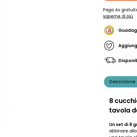
Paga 4x gratuit
saperne di più
Guadag
Aggiungi
Disponib
Descrizione
8 cucchi
tavola de
Un set di 8 
abbinare all