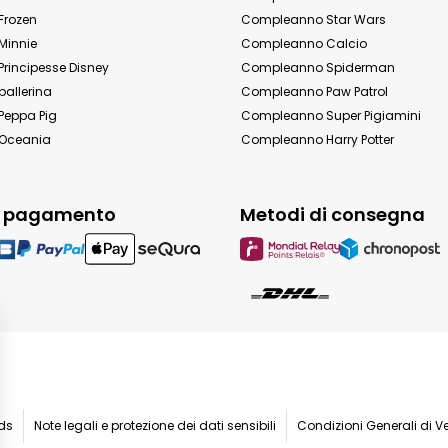
Frozen
Compleanno Star Wars
Minnie
Compleanno Calcio
rincipesse Disney
Compleanno Spiderman
allerina
Compleanno Paw Patrol
eppa Pig
Compleanno Super Pigiamini
Oceania
Compleanno Harry Potter
i pagamento
Metodi di consegna
ids
Note legali e protezione dei dati sensibili
Condizioni Generali di V