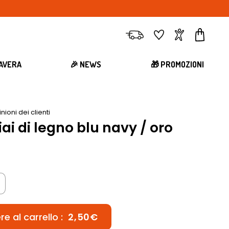
Consegna
Preferiti
Account
Carrell
MAVERA
🎉 NEWS
🎁 PROMOZIONI
inioni dei clienti
ai di legno blu navy / oro
e al carrello :
2,50€