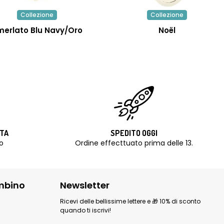
Collezione
Collezione
merlato Blu Navy/oro
Noël
ITA
SPEDITO OGGI
o
Ordine effecttuato prima delle 13.
mbino
Newsletter
Ricevi delle bellissime lettere e 🎁 10% di sconto
quando ti iscrivi!