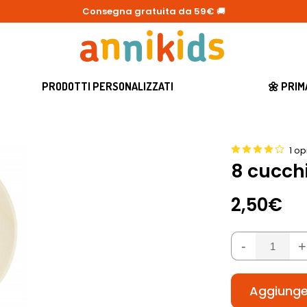
Consegna gratuita da 59€
🚚
PRODOTTI PERSONALIZZATI
🌼 PRI
1 op
8 cucchi
2,50€
-
+
Aggiunger