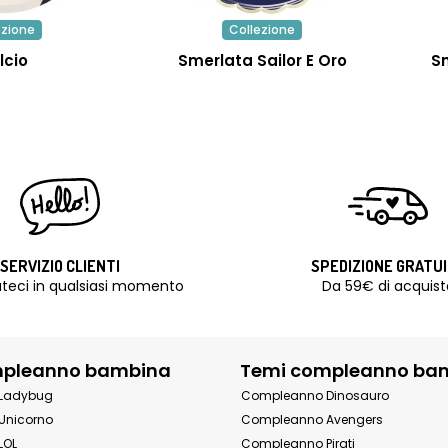
ezione
Collezione
lcio
Smerlata Sailor E Oro
S
SERVIZIO CLIENTI
SPEDIZIONE GRATU
teci in qualsiasi momento
Da 59€ di acquist
mpleanno bambina
Temi compleanno ba
Ladybug
Compleanno Dinosauro
Unicorno
Compleanno Avengers
LOL
Compleanno Pirati