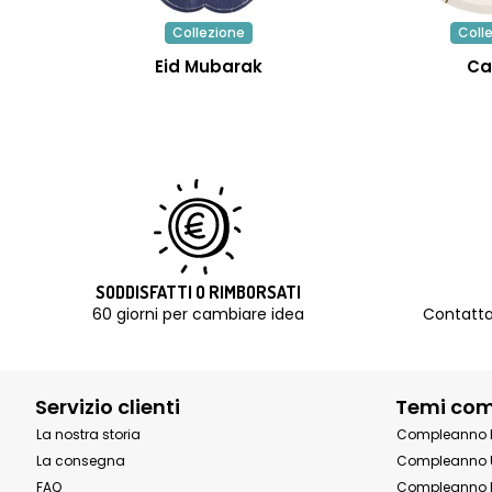
Collezione
Coll
Eid Mubarak
Ca
SODDISFATTI O RIMBORSATI
60 giorni per cambiare idea
Contatta
Servizio clienti
Temi co
La nostra storia
Compleanno 
La consegna
Compleanno 
FAQ
Compleanno 