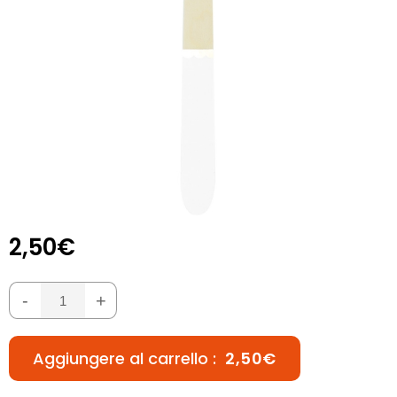
2,50€
-
+
Aggiungere al carrello :
2,50€