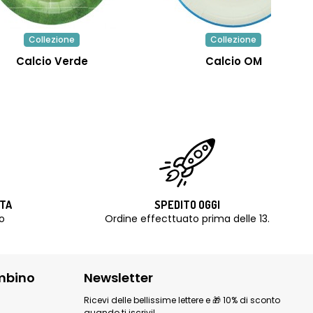
Collezione
Collezione
Calcio Verde
Calcio OM
ITA
SPEDITO OGGI
o
Ordine effecttuato prima delle 13.
mbino
Newsletter
Ricevi delle bellissime lettere e 🎁 10% di sconto
quando ti iscrivi!