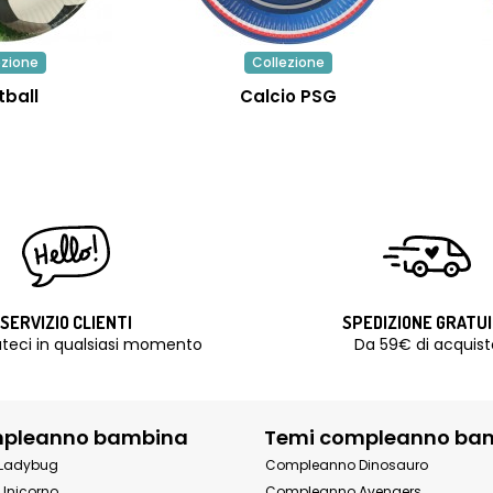
ezione
Collezione
tball
Calcio PSG
SERVIZIO CLIENTI
SPEDIZIONE GRATU
teci in qualsiasi momento
Da 59€ di acquist
mpleanno bambina
Temi compleanno ba
Ladybug
Compleanno Dinosauro
Unicorno
Compleanno Avengers