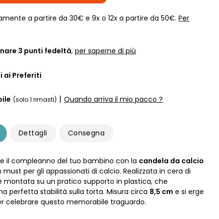
amente a partire da 30€ e 9x o 12x a partire da 50€.
Per
nare
3
punti fedeltà
,
per saperne di più
 ai Preferiti
|
ile
Quando arriva il mio pacco ?
(solo 1 rimasti)
Dettagli
Consegna
le il compleanno del tuo bambino con la
candela da calcio
n must per gli appassionati di calcio. Realizzata in cera di
 è montata su un pratico supporto in plastica, che
a perfetta stabilità sulla torta. Misura circa
8,5 cm
e si erge
er celebrare questo memorabile traguardo.