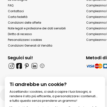
FAQ
Compleanno 
Contattaci
Compleanno 
Carta fedeltà
Compleanno 
Condizioni delle offerte
Compleanno P
Note legali e protezione dei dati sensibili
Compleanno b
Diritto di recesso
Compleanno P
Personalizzare i cookies
Compleanno 
Condizioni Generali di Vendita
Seguici sui!
Metodi d
🙂
Ti andrebbe un cookie?
Accettando i cookies, ci aiuti a capire i tuoi bisogni, a
Italia
rendere il sito più efficente, a personalizzare i contenuti...
e tutto questo senza prendere un grammo!