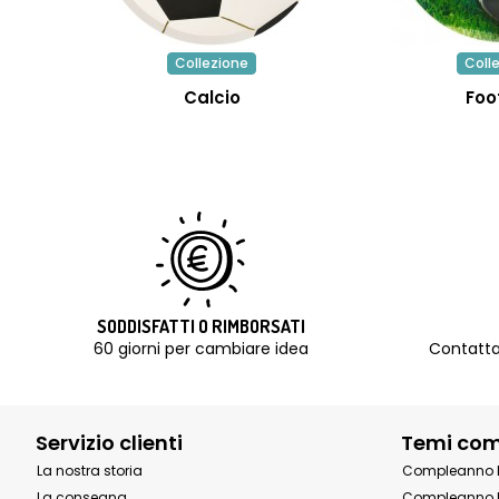
Collezione
Coll
Calcio
Foo
SODDISFATTI O RIMBORSATI
60 giorni per cambiare idea
Contatta
Servizio clienti
Temi co
La nostra storia
Compleanno 
La consegna
Compleanno 