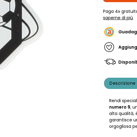
Paga 4x gratuit
saperne di più
Guadag
Aggiungi
Disponib
Descrizione
Rendi specia
numero 9
, u
alta qualità,
garantisce un
orgogliosa p