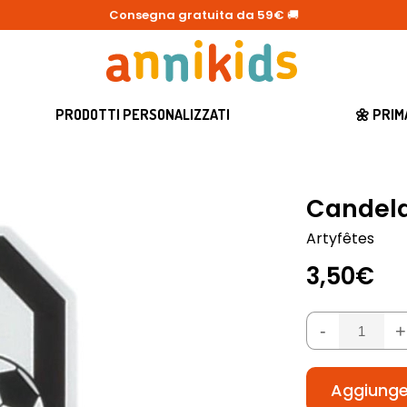
Consegna gratuita da 59€
🚚
PRODOTTI PERSONALIZZATI
🌼 PRI
Candela
Artyfêtes
3,50€
-
+
Aggiunger