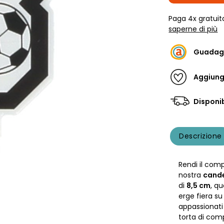
Paga 4x gratuit
saperne di più
Guadag
Aggiungi
Disponib
Descrizione
Rendi il co
nostra
cande
di
8,5 cm
, qu
erge fiera su
appassionati 
torta di com