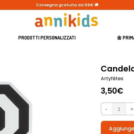
Consegna gratuita da 59€
🚚
PRODOTTI PERSONALIZZATI
🌼 PRI
Candela
Artyfêtes
3,50€
-
+
Aggiunger