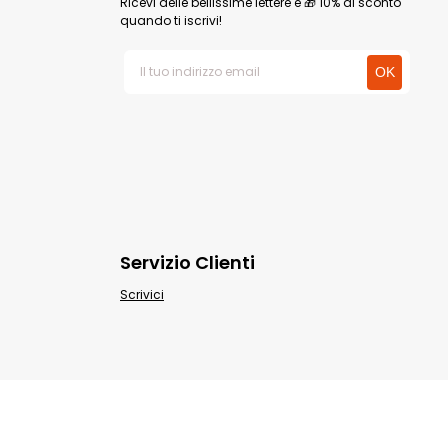
Ricevi delle bellissime lettere e 🎁 10% di sconto
quando ti iscrivi!
Servizio Clienti
Scrivici