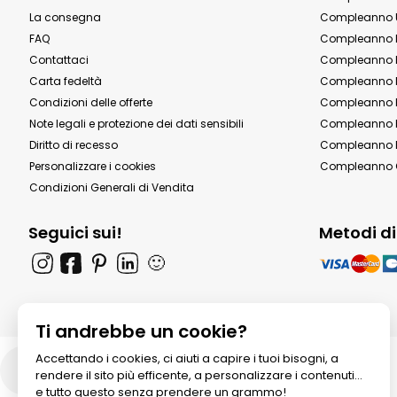
La consegna
Compleanno 
FAQ
Compleanno 
Contattaci
Compleanno 
Carta fedeltà
Compleanno 
Condizioni delle offerte
Compleanno P
Note legali e protezione dei dati sensibili
Compleanno b
Diritto di recesso
Compleanno P
Personalizzare i cookies
Compleanno 
Condizioni Generali di Vendita
Seguici sui!
Metodi d
🙂
Ti andrebbe un cookie?
Accettando i cookies, ci aiuti a capire i tuoi bisogni, a
Italia
rendere il sito più efficente, a personalizzare i contenuti...
e tutto questo senza prendere un grammo!