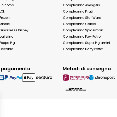
Unicorno
Compleanno Avengers
LOL
Compleanno Pirati
Frozen
Compleanno Star Wars
Minnie
Compleanno Calcio
rincipesse Disney
Compleanno Spiderman
allerina
Compleanno Paw Patrol
eppa Pig
Compleanno Super Pigiamini
Oceania
Compleanno Harry Potter
i pagamento
Metodi di consegna