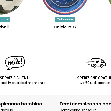
ezione
Collezione
tball
Calcio PSG
SERVIZIO CLIENTI
SPEDIZIONE GRATU
teci in qualsiasi momento
Da 59€ di acquist
mpleanno bambina
Temi compleanno ba
Ladybug
Compleanno Dinosauro