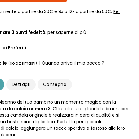
amente a partire da 30€ e 9x o 12x a partire da 50€.
Per
nare
3
punti fedeltà
,
per saperne di più
 ai Preferiti
|
ile
Quando arriva il mio pacco ?
(solo 2 rimasti)
Dettagli
Consegna
mpleanno del tuo bambino un momento magico con la
la da calcio numero 3
. Oltre alle sue splendide dimensioni
esta candela originale è realizzata in cera di qualità e si
 un bastoncino di plastica. Perfetta per i piccoli
di calcio, aggiungerà un tocco sportivo e festoso alla loro
pleanno.