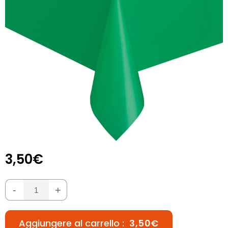
3,50€
-
+
Aggiungere al carrello :
3,50€