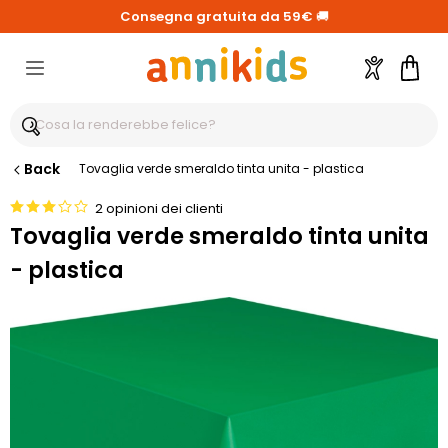
Consegna gratuita da 59€
🚚
Account
Carre
Back
Tovaglia verde smeraldo tinta unita - plastica
2 opinioni dei clienti
Tovaglia verde smeraldo tinta unita
- plastica