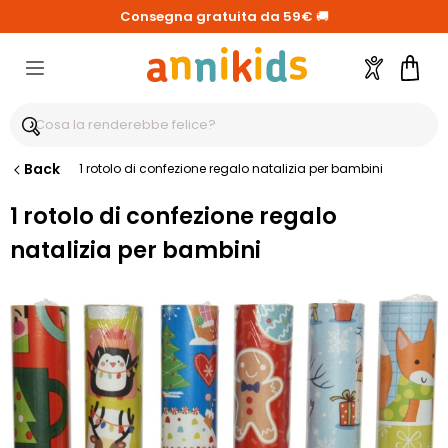
Consegna gratuita da 59€
🚚
Account
Carre
Back
1 rotolo di confezione regalo natalizia per bambini
1 rotolo di confezione regalo
natalizia per bambini