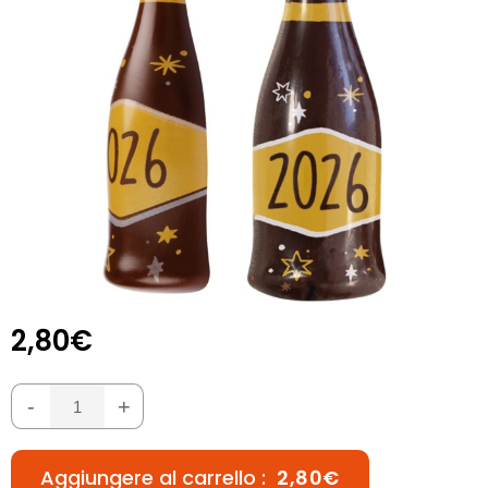
2,80€
-
+
Aggiungere al carrello :
2,80€