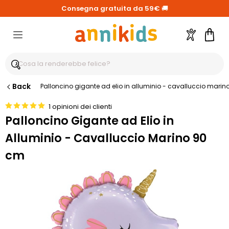
Consegna gratuita da 59€
🚚
Account
Carre
Back
Palloncino gigante ad elio in alluminio - cavalluccio mari
1 opinioni dei clienti
Palloncino Gigante ad Elio in
Alluminio - Cavalluccio Marino 90
cm