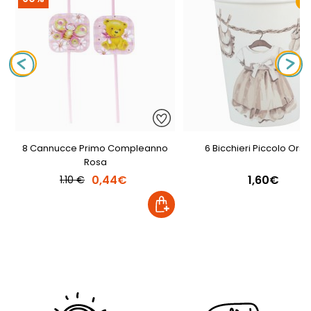
N
8 Cannucce Primo Compleanno
6 Bicchieri Piccolo Orse
Rosa
0,44€
1,60€
1.10 €