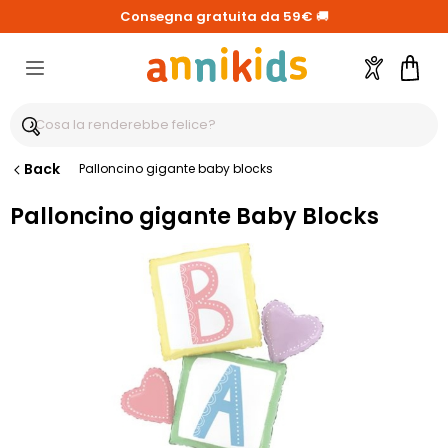
Consegna gratuita da 59€
🚚
Account
Carre
Back
Palloncino gigante baby blocks
Palloncino gigante Baby Blocks