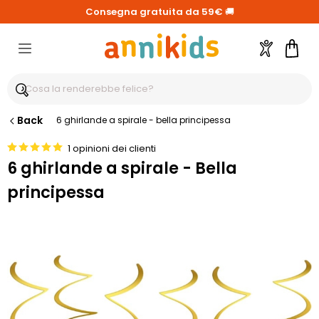
Consegna gratuita da 59€
🚚
Account
Carre
Back
6 ghirlande a spirale - bella principessa
1 opinioni dei clienti
6 ghirlande a spirale - Bella
principessa