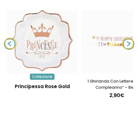
Collezione
1 Ghirlanda Con Lettere “
Principessa Rose Gold
Compleanno” – Bell
Principessa
2,90€