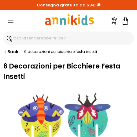
Consegna gratuita da 59€
🚚
Account
Carre
Back
6 decorazioni per bicchiere festa insetti
6 Decorazioni per Bicchiere Festa
Insetti