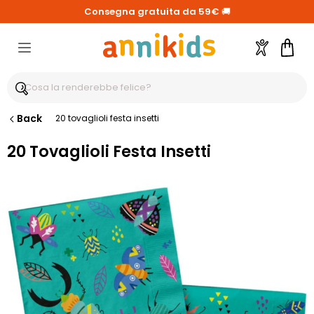
Consegna gratuita da 59€
🚚
Account
Carre
Back
20 tovaglioli festa insetti
20 Tovaglioli Festa Insetti