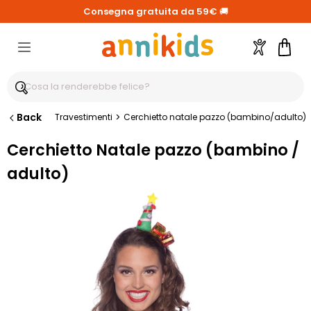
Consegna gratuita da 59€
🚚
Account
Carre
Back
>
Travestimenti
Cerchietto natale pazzo (bambino/adulto)
Cerchietto Natale pazzo (bambino /
adulto)