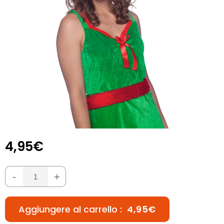
4,95€
-
+
Aggiungere al carrello :
4,95€