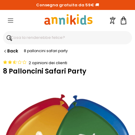
Consegna gratuita da 59€
🚚
Account
Carre
Back
8 palloncini safari party
2 opinioni dei clienti
8 Palloncini Safari Party