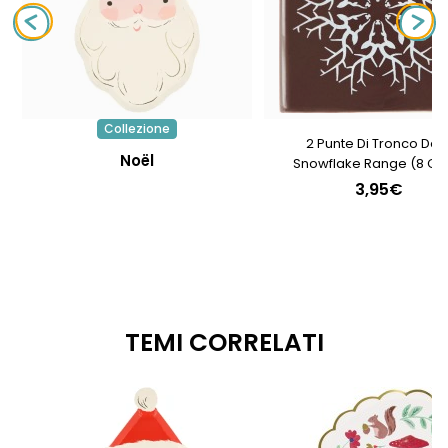
Collezione
2 Punte Di Tronco Dee
Noël
Snowflake Range (8 Cm
Cioccolato
3,95€
TEMI CORRELATI