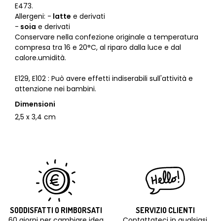
E473.
Allergeni: -
latte
e derivati
-
soia
e derivati
Conservare nella confezione originale a temperatura
compresa tra 16 e 20°C, al riparo dalla luce e dal
calore.umidità.
E129, E102 : Può avere effetti indiserabili sull'attività e
attenzione nei bambini.
Dimensioni
2,5 x 3,4 cm
SODDISFATTI O RIMBORSATI
SERVIZIO CLIENTI
60 giorni per cambiare idea
Contattateci in qualsiasi