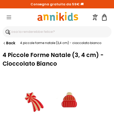
Consegna gratuita da 59€
🚚
Account
Carre
Back
4 piccole forme natale (3,4 cm) - cioccolato bianco
4 Piccole Forme Natale (3, 4 cm) -
Cioccolato Bianco