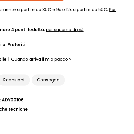
amente a partire da 30€ e 9x o 12x a partire da 50€.
Per
nare
4
punti fedeltà
,
per saperne di più
 ai Preferiti
|
ile
Quando arriva il mio pacco ?
Reensioni
Consegna
 : ADY00106
iche tecniche