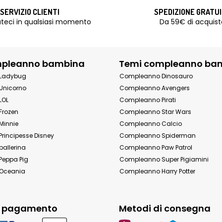
SERVIZIO CLIENTI
SPEDIZIONE GRATU
teci in qualsiasi momento
Da 59€ di acquist
mpleanno bambina
Temi compleanno ba
Ladybug
Compleanno Dinosauro
Unicorno
Compleanno Avengers
LOL
Compleanno Pirati
Frozen
Compleanno Star Wars
Minnie
Compleanno Calcio
rincipesse Disney
Compleanno Spiderman
allerina
Compleanno Paw Patrol
eppa Pig
Compleanno Super Pigiamini
Oceania
Compleanno Harry Potter
i pagamento
Metodi di consegna