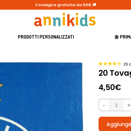
Consegna gratuita da 59€
🚚
PRODOTTI PERSONALIZZATI
🌼 PRI
25 o
20 Tovag
4,50€
-
+
Aggiunger