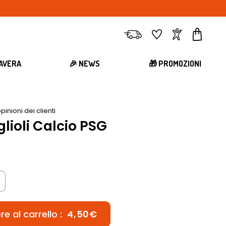
Consegna
Preferiti
Account
Carrell
MAVERA
🎉 NEWS
🎁 PROMOZIONI
pinioni dei clienti
lioli Calcio PSG
e al carrello :
4,50€