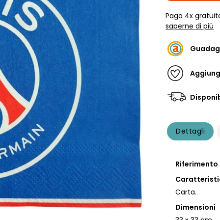
Paga 4x gratuit
saperne di più
Guadag
Aggiungi
Disponib
Dettagli
Riferimento
Caratterist
Carta.
Dimensioni