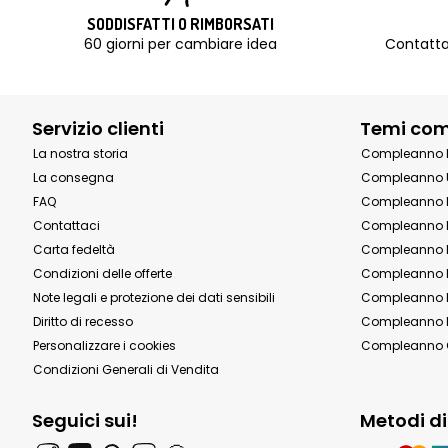
SODDISFATTI O RIMBORSATI
60 giorni per cambiare idea
Contatta
Servizio clienti
Temi co
La nostra storia
Compleanno 
La consegna
Compleanno 
FAQ
Compleanno 
Contattaci
Compleanno 
Carta fedeltà
Compleanno 
Condizioni delle offerte
Compleanno P
Note legali e protezione dei dati sensibili
Compleanno b
Diritto di recesso
Compleanno P
Personalizzare i cookies
Compleanno 
Condizioni Generali di Vendita
Seguici sui!
Metodi d