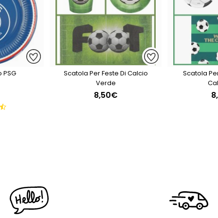
io PSG
Scatola Per Feste Di Calcio
Scatola Pe
Verde
Cal
8,50€
8