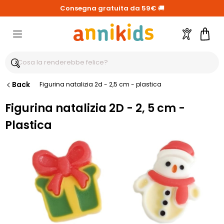
Consegna gratuita da 59€
🚚
Account
Carre
Back
Figurina natalizia 2d - 2,5 cm - plastica
Figurina natalizia 2D - 2, 5 cm -
Plastica