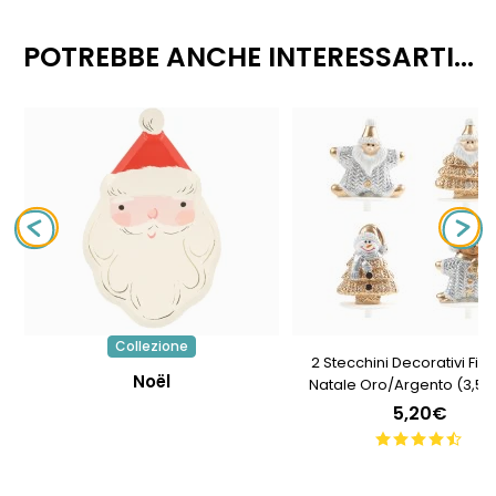
POTREBBE ANCHE INTERESSARTI...
Collezione
2 Stecchini Decorativi Figu
Noël
Natale Oro/Argento (3,5 
Plastica
5,20€