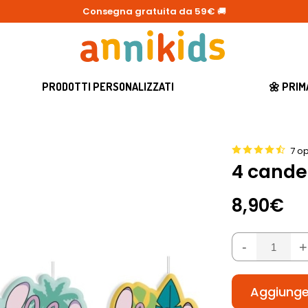
Consegna gratuita da 59€
🚚
PRODOTTI PERSONALIZZATI
🌼 PRI
7 op
4 cande
8,90€
-
+
Aggiunger