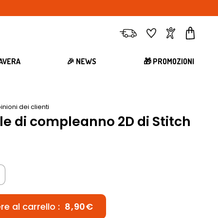
Consegna
Preferiti
Account
Carrell
MAVERA
🎉 NEWS
🎁 PROMOZIONI
inioni dei clienti
le di compleanno 2D di Stitch
e al carrello :
8,90€