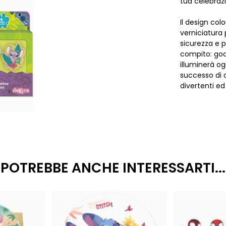
tua celebraz
Il design col
verniciatura
sicurezza e p
compito: god
illuminerà og
successo di o
divertenti ed
POTREBBE ANCHE INTERESSARTI...