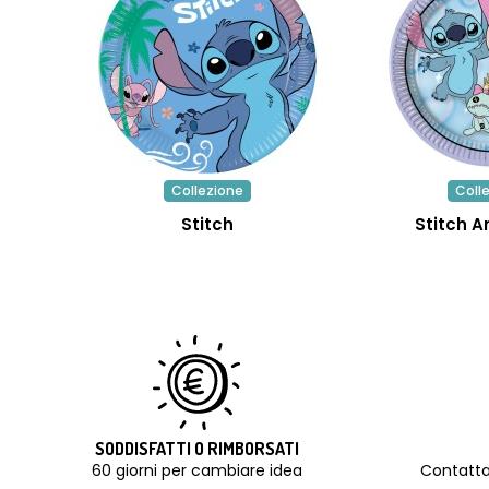
Collezione
Coll
Stitch
Stitch A
SODDISFATTI O RIMBORSATI
60 giorni per cambiare idea
Contatta