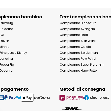
mpleanno bambina
Temi compleanno ba
Ladybug
Compleanno Dinosauro
Unicorno
Compleanno Avengers
LOL
Compleanno Pirati
Frozen
Compleanno Star Wars
Minnie
Compleanno Calcio
rincipesse Disney
Compleanno Spiderman
allerina
Compleanno Paw Patrol
eppa Pig
Compleanno Super Pigiamini
Oceania
Compleanno Harry Potter
i pagamento
Metodi di consegna