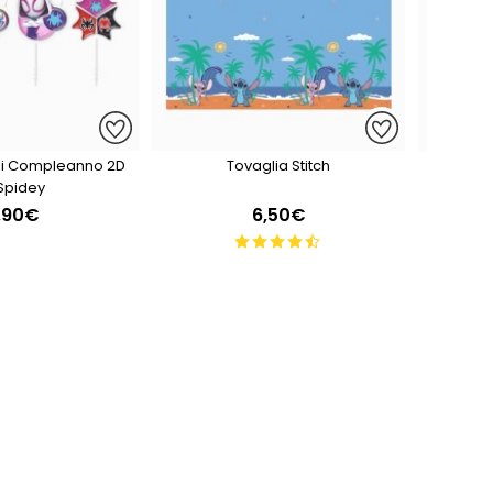
Di Compleanno 2D
Tovaglia Stitch
4 Tazz
 Spidey
,90€
6,50€