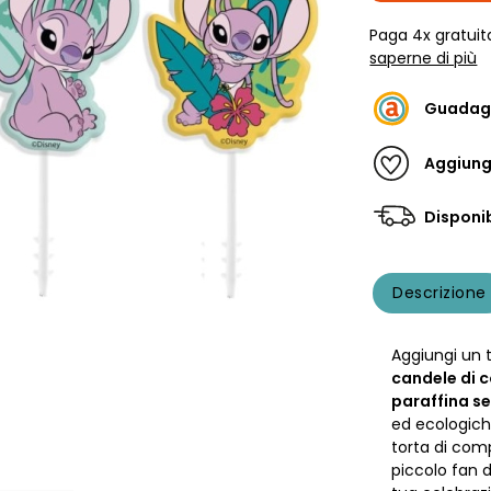
Paga 4x gratuit
saperne di più
Guadag
Aggiungi
Disponib
Descrizione
Aggiungi un 
candele di 
paraffina s
ed ecologiche
torta di com
piccolo fan d