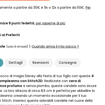
amente a partire da 30€ e 9x o 12x a partire da 50€.
Per
nare
8
punti fedeltà
,
per saperne di più
 ai Preferiti
|
ile
Quando arriva il mio pacco ?
(solo 9 rimasti)
Dettagli
Reensioni
Consegna
tocco di magia Disney alla festa di tuo figlio con queste
4
compleanno con Stitch2D
. Realizzate con
cera di
enza profumo
e senza piombo, queste candele sono sicure
. La loro altezza di circa 8,5 cm è perfetta per abbellire la
pleanno creando un momento eccezionale per il tuo
i Stitch. Inserisci queste adorabili candele nel cuore della