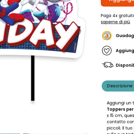
Paga 4x gratuit
saperne di più
Guadag
Aggiungi
Disponib
Descrizione
Aggiungi un 
Toppers per 
x 15 cm, ques
contatto con
piccoli. Il t