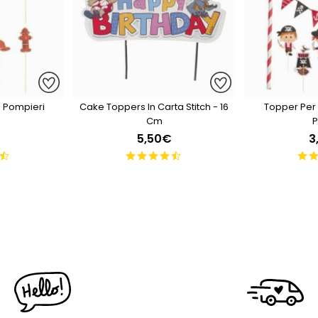
 Pompieri
Cake Toppers In Carta Stitch - 16
Topper Per 
Cm
P
5,50€
3