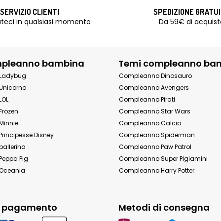
SERVIZIO CLIENTI
SPEDIZIONE GRATU
teci in qualsiasi momento
Da 59€ di acquist
mpleanno bambina
Temi compleanno ba
Ladybug
Compleanno Dinosauro
Unicorno
Compleanno Avengers
LOL
Compleanno Pirati
Frozen
Compleanno Star Wars
Minnie
Compleanno Calcio
rincipesse Disney
Compleanno Spiderman
allerina
Compleanno Paw Patrol
eppa Pig
Compleanno Super Pigiamini
Oceania
Compleanno Harry Potter
i pagamento
Metodi di consegna