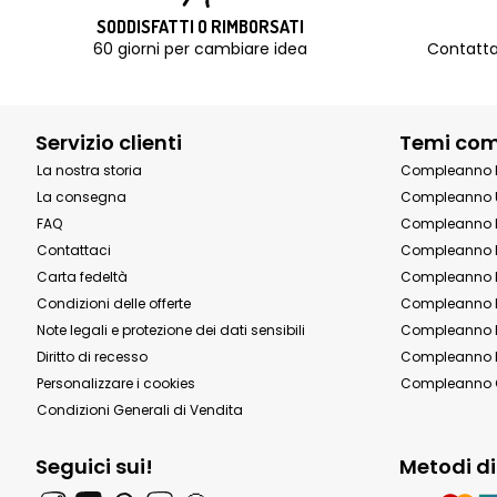
SODDISFATTI O RIMBORSATI
60 giorni per cambiare idea
Contatta
Servizio clienti
Temi co
La nostra storia
Compleanno 
La consegna
Compleanno 
FAQ
Compleanno 
Contattaci
Compleanno 
Carta fedeltà
Compleanno 
Condizioni delle offerte
Compleanno P
Note legali e protezione dei dati sensibili
Compleanno b
Diritto di recesso
Compleanno P
Personalizzare i cookies
Compleanno 
Condizioni Generali di Vendita
Seguici sui!
Metodi d