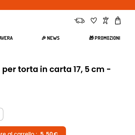
Consegna
Preferiti
Account
Carrell
MAVERA
🎉 NEWS
🎁 PROMOZIONI
per torta in carta 17, 5 cm -
e al carrello :
5,50€