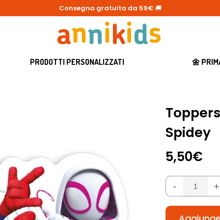
Consegna gratuita da 59€
🚚
PRODOTTI PERSONALIZZATI
🌼 PRI
Toppers 
Spidey
5,50€
-
+
Aggiunger