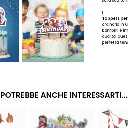
sulla sua tort
I
Toppers per
ordinario in
bambini e im
qualità, que
perfetta tenu
POTREBBE ANCHE INTERESSARTI...