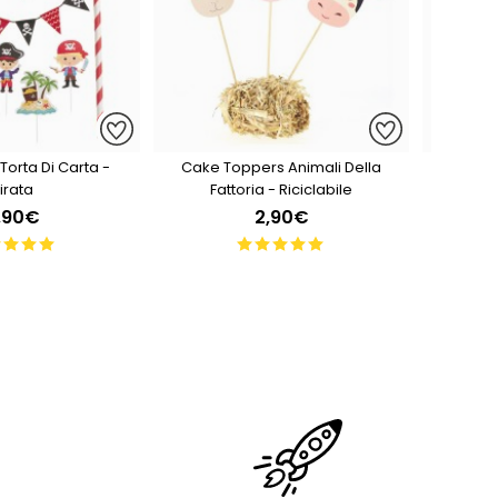
Torta Di Carta -
Cake Toppers Animali Della
6 Foto 
irata
Fattoria - Riciclabile
,90€
2,90€