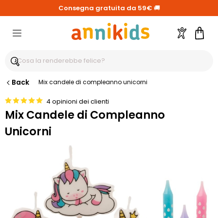
Consegna gratuita da 59€
🚚
Account
Carre
Back
Mix candele di compleanno unicorni
4 opinioni dei clienti
Mix Candele di Compleanno
Unicorni