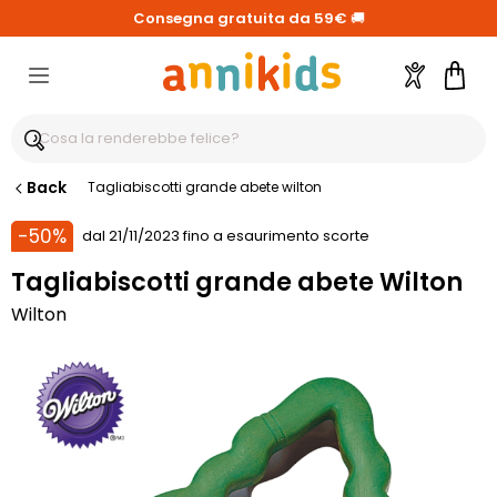
Consegna gratuita da 59€
🚚
Account
Carre
Back
Tagliabiscotti grande abete wilton
-50%
dal 21/11/2023 fino a esaurimento scorte
Tagliabiscotti grande abete Wilton
Wilton