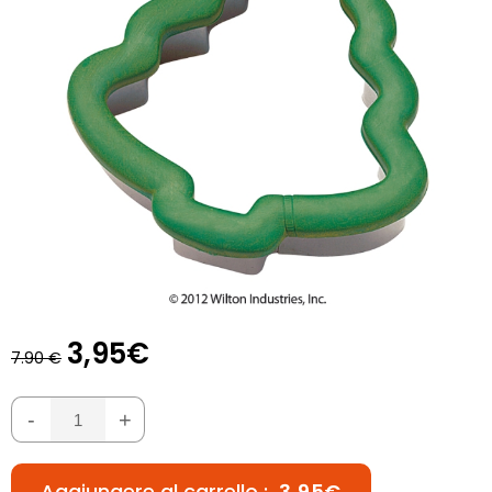
3,95€
7.90 €
-
+
Aggiungere al carrello :
3,95€