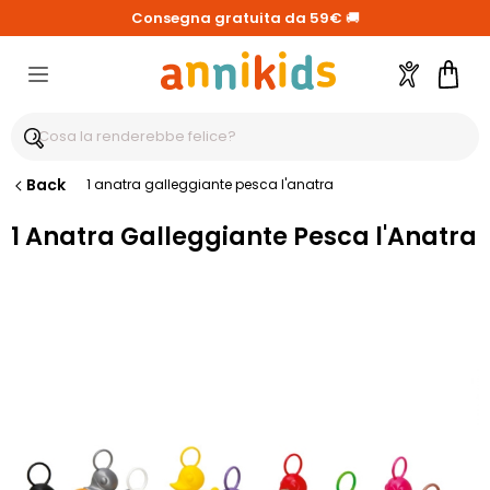
Consegna gratuita da 59€
🚚
Account
Carre
Back
1 anatra galleggiante pesca l'anatra
1 Anatra Galleggiante Pesca l'Anatra