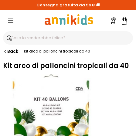
Consegna gratuita da 59€
🚚
Account
Carre
Back
Kit arco di palloncini tropicali da 40
Kit arco di palloncini tropicali da 40